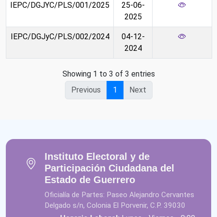
IEPC/DGJYC/PLS/001/2025
25-06-
2025
IEPC/DGJyC/PLS/002/2024
04-12-
2024
Showing 1 to 3 of 3 entries
Previous
1
Next
Instituto Electoral y de
Participación Ciudadana del
Estado de Guerrero
Oficialía de Partes: Paseo Alejandro Cervantes
Delgado s/n, Colonia El Porvenir, C.P. 39030