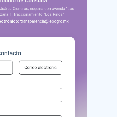
Módulo de Consulta
Juárez Cisneros, esquina con avenida "Los
nzana 1, fraccionamiento "Los Pinos"
ectrónico:
transparencia@iepcgro.mx
ontacto