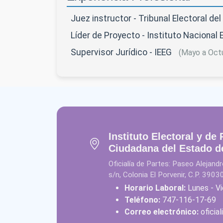
Juez instructor - Tribunal Electoral d
Líder de Proyecto - Instituto Nacional 
Supervisor Jurídico - IEEG
(Mayo a Oct
Instituto Electoral y de 
Ciudadana del Estado d
Oficialía de Partes: Paseo Alejan
s/n, Colonia El Porvenir, C.P. 3903
Horario Laboral:
Lunes - Vi
Teléfono:
747-116-17-69
Correo electrónico:
oficia