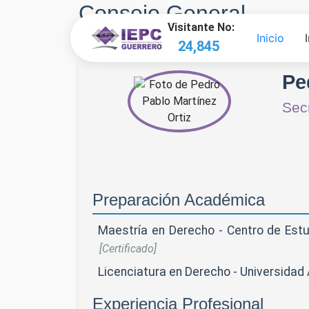
Consejo General
Visitante No:
Inicio
Secretario Ejecutivo
27,360
Pe
Secr
Preparación Académica
Maestría en Derecho - Centro de Estu
[Certificado]
Licenciatura en Derecho - Universida
Experiencia Profesional