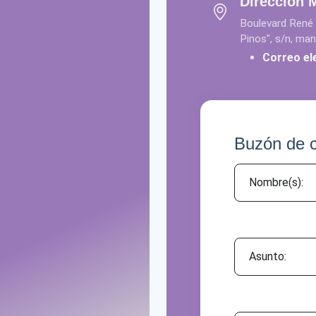
Dirección 
Boulevard René 
Pinos", s/n, ma
Correo el
Buzón de c
Asunto:
Mensaje: