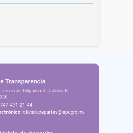
de Transparencia
 Cervantes Delgado s/n, Colonia El
9030
747-471-21-44
ectrónico:
oficialiadepartes@iepcgro.mx