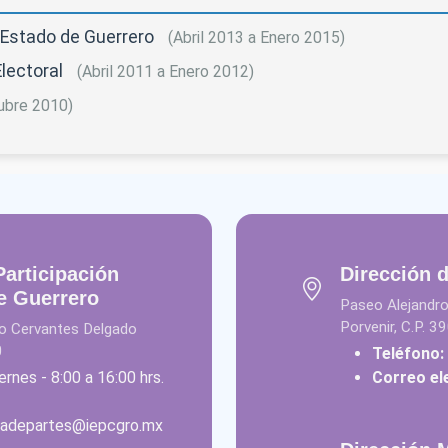
el Estado de Guerrero
(Abril 2013 a Enero 2015)
Electoral
(Abril 2011 a Enero 2012)
ubre 2010)
Participación
Dirección 
e Guerrero
Paseo Alejandro
Porvenir, C.P. 3
dro Cervantes Delgado
0
Teléfono:
ernes - 8:00 a 16:00 hrs.
Correo el
liadepartes@iepcgro.mx